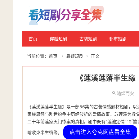
首页
穿越短剧
古装短剧
都市短剧
当前位置：
首页
悬疑短剧
正文


《莲溪莲落半生缘
随煜而安
《莲溪莲落半生缘》是一部56集的古装情感题材短剧，以
家族恩怨与乱世纷争中历经波折的爱情故事。苏莲溪为救
二十年前莲家灭门惨案的真相。剧中既有"莲池定情""断簪
点击进入夸克网盘看全集
喻收束半生宿缘。