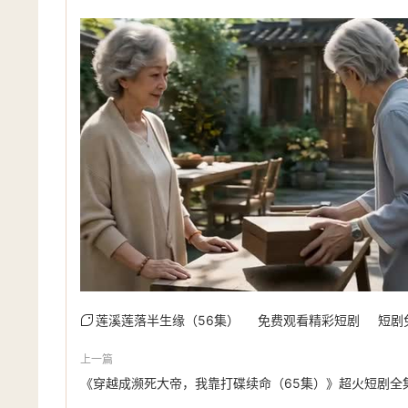
莲溪莲落半生缘（56集）
免费观看精彩短剧
短剧
上一篇
《穿越成濒死大帝，我靠打碟续命（65集）》超火短剧全