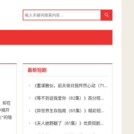
最新短剧
《蓄谋散伙，前夫哥对我怦然心动（71集）》短剧免费高清全集观看
《等不到说我爱你（82集）》高分短剧在线完整免费看
，却在
中揭开
《异世界生存指南（65集）》精彩短剧免费播放
生"的隐
《夫人她野翻了（81集）》优质短剧全集在线追剧