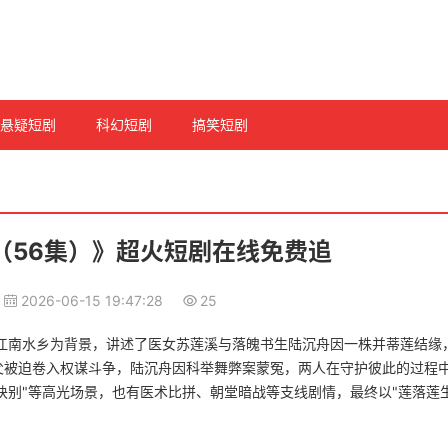
悬疑短剧
科幻短剧
搞笑短剧
（56集）》超火短剧在线免费追
2026-06-15 19:47:28
25
江南水乡为背景，讲述了医女苏莲溪与落魄书生陆沉舟因一株并蒂莲结缘
父被迫卷入权谋斗争，陆沉舟因科举舞弊案蒙冤，两人在守护彼此的过程
诀别"等高光场景，也有医术比拼、朝堂暗战等支线剧情，最终以"莲落莲