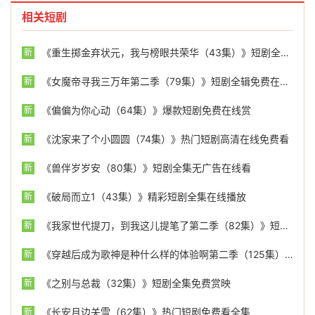
相关短剧
《重生掷金弃状元，我与榜眼共荣华（43集）》短剧全集高清免费播放
新
《女魔帝寻我三万年第二季（79集）》短剧全辑免费在线品鉴
新
《偏偏为你心动（64集）》爆款短剧免费在线赏
新
《沈家来了个小圆圆（74集）》热门短剧高清在线免费看
新
《兽伴岁岁安（80集）》短剧全集无广告在线看
新
《破局而立1（43集）》精彩短剧全集在线播放
新
《我家世代提刀，到我这儿提笔了第二季（82集）》短剧全集在线高清播放
新
《穿越后成为歌神是种什么样的体验啊第二季（125集）》热门短剧全集免费畅看
新
《之别与总裁（32集）》短剧全集免费赏映
新
《长安月边关雪（62集）》热门短剧免费看全集
新