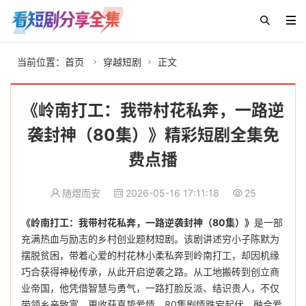
当前位置：
首页
穿越短剧
正文


《岭南打工：我带村花私奔，一路逆
袭封神（80集）》精彩短剧全集免
费点播
随煜而安
2026-05-16 17:11:18
25
《岭南打工：我带村花私奔，一路逆袭封神（80集）》
是一部
充满热血与励志的乡村创业题材短剧。该剧讲述穷小子陈默为
摆脱贫困，带着心爱的村花林小柔私奔到岭南打工，却因机缘
巧合获得神秘传承，从此开启逆袭之路。从工地搬砖到创立商
业帝国，他凭借智慧与勇气，一路打脸反派、结识贵人，不仅
带领乡亲致富，更收获真挚爱情。80集剧情跌宕起伏，融合爱