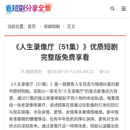
当前位置：
首页
穿越短剧
正文


《人生录像厅（51集）》优质短剧
完整版免费享看
随煜而安
2026-01-13 08:49:22
42
《人生录像厅（51集）》是一部聚焦人生百态与情感纠葛的都
市题材短剧。该剧以一家名为“人生录像厅”的复古影像店为背
景，通过51集的独立故事串联起不同人物的命运轨迹。每集围
绕一张老录像带展开，讲述顾客在观看过往影像时引发的回忆
与现实碰撞，涉及亲情、爱情、友情等多重情感维度。剧中既
有青春期的懵懂悸动，也有中年危机的挣扎抉择，更有对生命
终点的深刻思考。通过录像厅这一特殊场景，短剧以温暖治愈