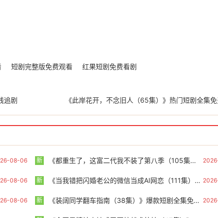
看
短剧完整版免费观看
红果短剧免费看剧
线追剧
《此岸花开，不念旧人（65集）》热门短剧全集免
《都重生了，这富二代我不装了第八季（105集）》高分短剧免费在线播放
26-08-06
新
2026
《当我错把闪婚老公的微信当成AI网恋（111集）》超长短剧全集免费品鉴
26-08-06
新
2026
《装阔同学翻车指南（38集）》爆款短剧全集免费看
26-08-06
新
2026