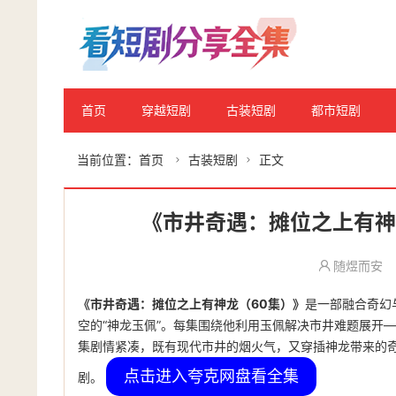
首页
穿越短剧
古装短剧
都市短剧
当前位置：
首页
古装短剧
正文


《市井奇遇：摊位之上有神
随煜而安
《市井奇遇：摊位之上有神龙（60集）》
是一部融合奇幻
空的“神龙玉佩”。每集围绕他利用玉佩解决市井难题展开
集剧情紧凑，既有现代市井的烟火气，又穿插神龙带来的奇
点击进入夸克网盘看全集
剧。