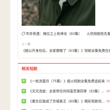
市井奇遇：摊位之上有神龙（60集）
火热短剧抢先
上一篇
《她公开身份后，全家傻眼了（63集）》短剧全集免费在
相关短剧
《一枕流萤月（75集）》超火短剧全集免费追起来
新
20
《天灾流放：全家带空间闯蛮荒第四季（92集）》短剧全集免费畅享
新
20
《重生后我成了京城香王（80集）》精彩短剧完整版在线看
新
20