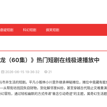
悬疑短剧
科幻短剧
搞笑短剧
龙（60集）》热门短剧在线极速播放中
2026-06-15 19:36:32
21
与市井生活的短剧。平凡小贩林小川意外继承神秘摊位，摊位中竟藏有能
——从帮街坊找回失窃财物，到化解邻里纠纷，甚至穿越古代阻止灾难重演
幻冒险，通过轻松幽默的方式传递“善念引动奇迹”的主题，属奇幻生活