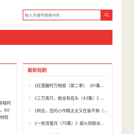
最新短剧
《红莲醒时万物寂（第二季）（61集）》精彩短剧免费在线连播
《三万英尺，她没有低头（43集）》精彩短剧无删减在线赏
穿梭时
。60
《柯总，您的小作精太太又在装不熟（78集）》爆款短剧全集免费看
题材短
《一枕流萤月（75集）》超火短剧全集免费追起来