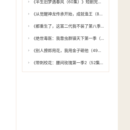
《半生旧梦遇春风（60集）》短剧完整版免费放送
《从觉醒神龙传承开始，成就渔王（80集）》热门短剧在线高清观看
《都重生了，这富二代我不装了第八季（105集）》高分短剧免费在线播放
《绝世毒医：我靠虫群镇天下第一季（104集）》短剧完整版免费追
《别人撩郎用花，我用金子砸他（49集）》超火短剧在线完整播放
《带刺校花：腰间玫瑰第一季2（52集）》热门短剧全集在线赏