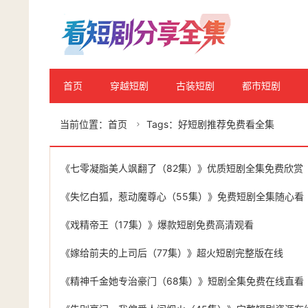
首页
穿越短剧
古装短剧
都市短剧
当前位置：
首页
Tags：好短剧推荐免费看全集

《七零凝脂美人飒翻了（82集）》优质短剧全集免费欣赏
《失忆白狐，惹动魔尊心（55集）》免费短剧全集随心看
《戏精帝王（17集）》爆款短剧免费高清观看
《嫁给前夫的上司后（77集）》超火短剧完整版在线
《精神千金她专治豪门（68集）》短剧全集免费在线直看