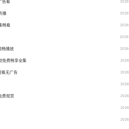
广告看
2026
点播
2026
集畅看
2026
2026
流畅播放
2026
剧免费畅享全集
2026
观看无广告
2026
2026
免费观赏
2026
2026
2026