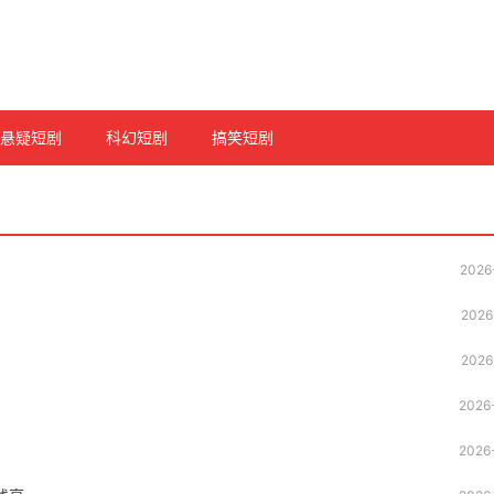
悬疑短剧
科幻短剧
搞笑短剧
2026
2026
2026
2026
2026