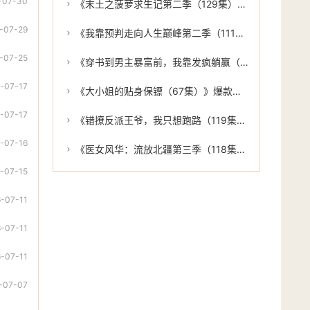
-07-30
《末土之菠萝求生记第二季（129集）》爆款短剧全集免费观看
-07-29
《我靠预判走向人生巅峰第二季（111集）》短剧完整版免费看
-07-25
《穿书到男主暴富前，我靠发疯躺赢（80集）》必看短剧全集免费享
-07-17
《大小姐的贴身保镖（67集）》爆款短剧全集在线速看
-07-17
《错撩反派王爷，我只想跑路（119集）》免费高清短剧全集速看
-07-16
《医女风华：流放北疆第三季（118集）》优质短剧全集畅快追
-07-15
-07-11
-07-11
-07-11
-07-07